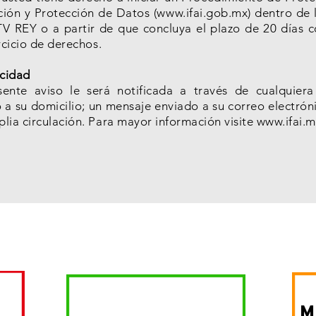
ción y Protección de Datos (
www.ifai.gob.mx
) dentro de 
TV REY o a partir de que concluya el plazo de 20 días c
rcicio de derechos.
acidad
sente aviso le será notificada a través de cualquier
 a su domicilio; un mensaje enviado a su correo
electrón
lia circulación. Para mayor información visite
www.ifai.m
m