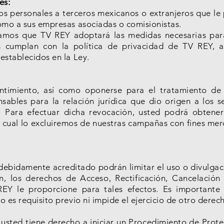
es:
os personales a terceros mexicanos o extranjeros que le 
omo a sus empresas asociadas o comisionistas.
mamos que TV REY adoptará las medidas necesarias par
s cumplan con la política de privacidad de TV REY, a
establecidos en la Ley.
ntimiento, así como oponerse para el tratamiento de 
nsables para la relación jurídica que dio origen a los 
o. Para efectuar dicha revocación, usted podrá obtene
l cual lo excluiremos de nuestras campañas con fines mer
debidamente acreditado podrán limitar el uso o divulgaci
, los derechos de Acceso, Rectificación, Cancelación
EY le proporcione para tales efectos. Es importante 
 es requisito previo ni impide el ejercicio de otro derec
usted tiene derecho a iniciar un Procedimiento de Protec