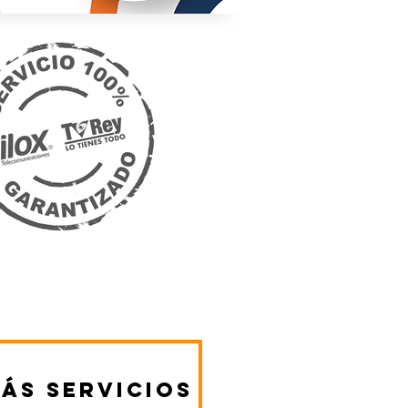
ás
servicios