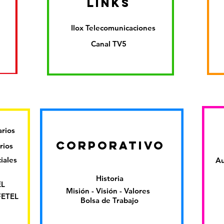
links
Ilox Telecomunicaciones
Canal TV5
rios
CORPORATivo
rios
iales
Au
Historia
EL
Misión - Visión - Valores
IFETEL
Bolsa de Trabajo