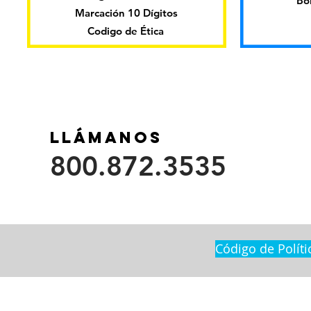
Bo
Marcación 10 Dígitos
Codigo de Ética
Llámanos
800.872.3535
Código de Políti