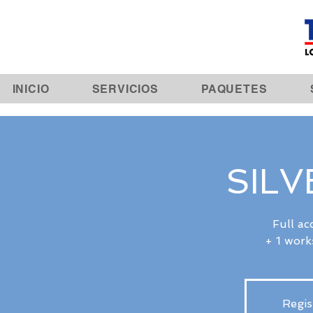
INICIO
SERVICIOS
PAQUETES
SILV
Full ac
+ 1 work
Regis