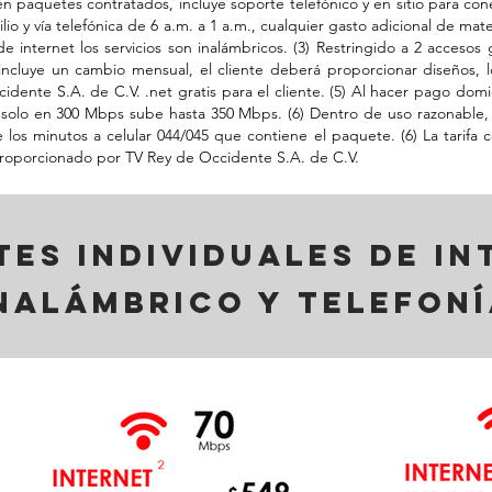
 en paquetes contratados, incluye soporte telefónico y en sitio para c
io y vía telefónica de 6 a.m. a 1 a.m., cualquier gasto adicional de mater
 internet los servicios son inalámbricos. (3) Restringido a 2 accesos g
ncluye un cambio mensual, el cliente deberá proporcionar diseños, l
ente S.A. de C.V. .net gratis para el cliente. (5) Al hacer pago domi
 solo en 300 Mbps sube hasta 350 Mbps. (6) Dentro de uso razonable, 
ye los minutos a celular 044/045 que contiene el paquete. (6) La tarif
 proporcionado por TV Rey de Occidente S.A. de C.V.
es individuales de in
nalámbrico y telefoní