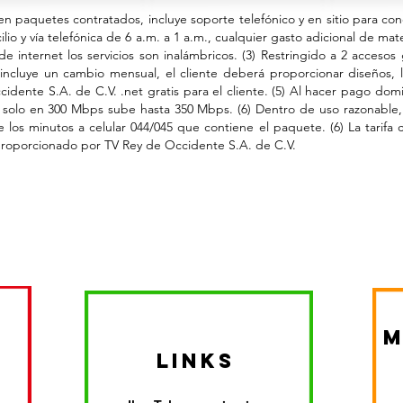
 en paquetes contratados, incluye soporte telefónico y en sitio para c
lio y vía telefónica de 6 a.m. a 1 a.m., cualquier gasto adicional de mater
 internet los servicios son inalámbricos. (3) Restringido a 2 accesos g
incluye un cambio mensual, el cliente deberá proporcionar diseños, l
dente S.A. de C.V. .net gratis para el cliente. (5) Al hacer pago domi
 solo en 300 Mbps sube hasta 350 Mbps. (6) Dentro de uso razonable,
ye los minutos a celular 044/045 que contiene el paquete. (6) La tarif
 proporcionado por TV Rey de Occidente S.A. de C.V.
m
links