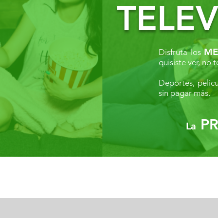
TELEV
ME
Disfruta los
quisiste ver, no
Deportes, pelícu
sin pagar más.
PR
La